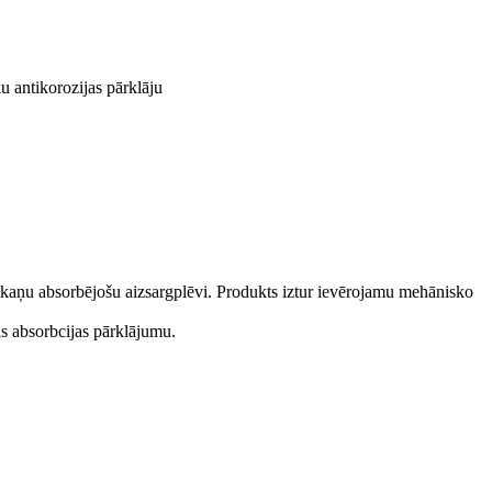
ku antikorozijas pārklāju
n skaņu absorbējošu aizsargplēvi. Produkts iztur ievērojamu mehānisko
s absorbcijas pārklājumu.