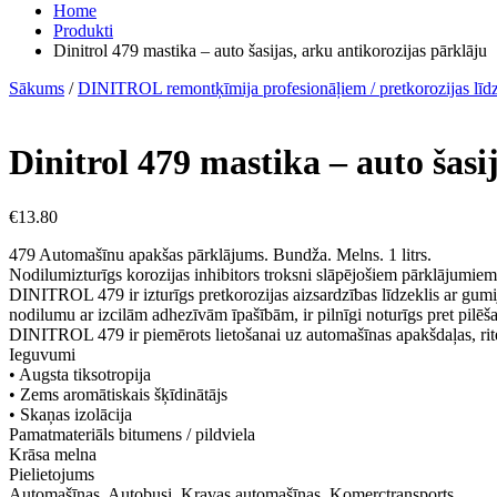
Home
Produkti
Dinitrol 479 mastika – auto šasijas, arku antikorozijas pārklāju
Sākums
/
DINITROL remontķīmija profesionāļiem / pretkorozijas līdz
Dinitrol 479 mastika – auto šasi
€
13.80
479 Automašīnu apakšas pārklājums. Bundža. Melns. 1 litrs.
Nodilumizturīgs korozijas inhibitors troksni slāpējošiem pārklājumiem
DINITROL 479 ir izturīgs pretkorozijas aizsardzības līdzeklis ar gumij
nodilumu ar izcilām adhezīvām īpašībām, ir pilnīgi noturīgs pret pilēšan
DINITROL 479 ir piemērots lietošanai uz automašīnas apakšdaļas, rite
Ieguvumi
• Augsta tiksotropija
• Zems aromātiskais šķīdinātājs
• Skaņas izolācija
Pamatmateriāls bitumens / pildviela
Krāsa melna
Pielietojums
Automašīnas, Autobusi, Kravas automašīnas, Komerctransports