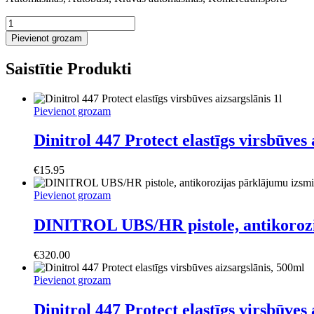
Dinitrol
479
Pievienot grozam
mastika
-
Saistītie Produkti
auto
šasijas,
arku
antikorozijas
Pievienot grozam
pārklāju
daudzums
Dinitrol 447 Protect elastīgs virsbūves 
€
15.95
Pievienot grozam
DINITROL UBS/HR pistole, antikorozi
€
320.00
Pievienot grozam
Dinitrol 447 Protect elastīgs virsbūves