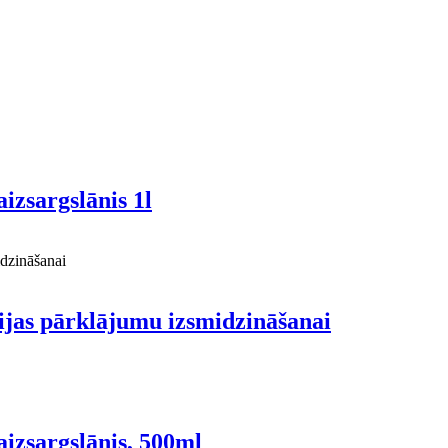
aizsargslānis 1l
jas pārklājumu izsmidzināšanai
 aizsargslānis, 500ml