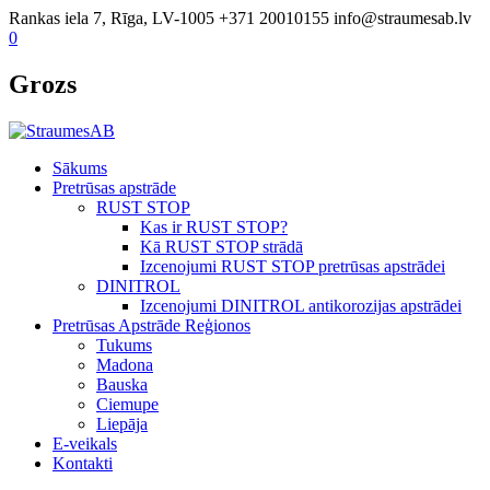
Rankas iela 7, Rīga, LV-1005
+371 20010155
info@straumesab.lv
0
Grozs
Sākums
Pretrūsas apstrāde
RUST STOP
Kas ir RUST STOP?
Kā RUST STOP strādā
Izcenojumi RUST STOP pretrūsas apstrādei
DINITROL
Izcenojumi DINITROL antikorozijas apstrādei
Pretrūsas Apstrāde Reģionos
Tukums
Madona
Bauska
Ciemupe
Liepāja
E-veikals
Kontakti