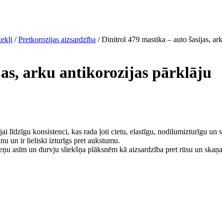
ekļi
/
Pretkorozijas aizsardzība
/ Dinitrol 479 mastika – auto šasijas, ar
jas, arku antikorozijas pārklāju
ai līdzīgu konsistenci, kas rada ļoti cietu, elastīgu, nodilumizturīgu u
u un ir lieliski izturīgs pret aukstumu.
ņu asīm un durvju sliekšņa plāksnēm kā aizsardzība pret rūsu un skaņa