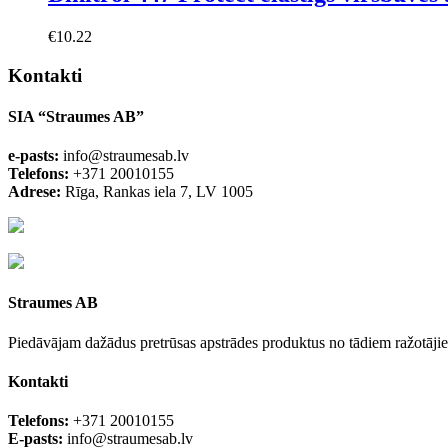
€
10.22
Kontakti
SIA “Straumes AB”
e-pasts:
info@straumesab.lv
Telefons:
+371 20010155
Adrese:
Rīga, Rankas iela 7, LV 1005
Straumes AB
Piedāvājam dažādus pretrūsas apstrādes produktus no tādiem ražotājiem
Kontakti
Telefons:
+371 20010155
E-pasts:
info@straumesab.lv